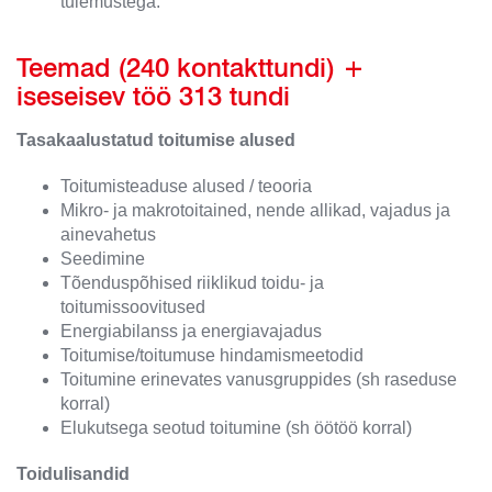
tulemustega.
Teemad (240 kontakttundi) +
iseseisev töö 313 tundi
Tasakaalustatud toitumise alused
Toitumisteaduse alused / teooria
Mikro- ja makrotoitained, nende allikad, vajadus ja
ainevahetus
Seedimine
Tõenduspõhised riiklikud toidu- ja
toitumissoovitused
Energiabilanss ja energiavajadus
Toitumise/toitumuse hindamismeetodid
Toitumine erinevates vanusgruppides (sh raseduse
korral)
Elukutsega seotud toitumine (sh öötöö korral)
Toidulisandid