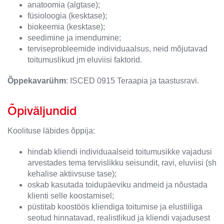
anatoomia (algtase);
füsioloogia (kesktase);
biokeemia (kesktase);
seedimine ja imendumine;
terviseprobleemide individuaalsus, neid mõjutavad
toitumuslikud jm eluviisi faktorid.
Õppekavarühm
: ISCED 0915 Teraapia ja taastusravi.
Õpiväljundid
Koolituse läbides õppija:
hindab kliendi individuaalseid toitumusikke vajadusi
arvestades tema tervislikku seisundit, ravi, eluviisi (sh
kehalise aktiivsuse tase);
oskab kasutada toidupäeviku andmeid ja nõustada
klienti selle koostamisel;
püstitab koostöös kliendiga toitumise ja elustiiliga
seotud hinnatavad, realistlikud ja kliendi vajadusest