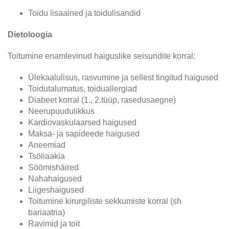
Toidu lisaained ja toidulisandid
Dietoloogia
Toitumine enamlevinud haiguslike seisundite korral:
Ülekaalulisus, rasvumine ja sellest tingitud haigused
Toidutalumatus, toiduallergiad
Diabeet korral (1., 2.tüüp, rasedusaegne)
Neerupuudulikkus
Kardiovaskulaarsed haigused
Maksa- ja sapideede haigused
Aneemiad
Tsöliaakia
Söömishäired
Nahahaigused
Liigeshaigused
Toitumine kirurgiliste sekkumiste korral (sh
bariaatria)
Ravimid ja toit