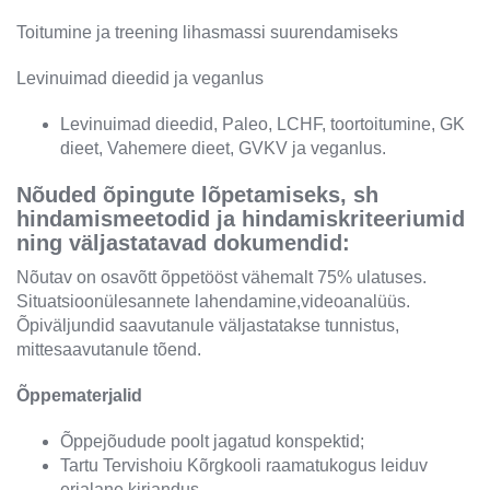
Toitumine ja treening lihasmassi suurendamiseks
Levinuimad dieedid ja veganlus
Levinuimad dieedid, Paleo, LCHF, toortoitumine, GK
dieet, Vahemere dieet, GVKV ja veganlus.
Nõuded õpingute lõpetamiseks, sh
hindamismeetodid ja hindamiskriteeriumid
ning väljastatavad dokumendid:
Nõutav on osavõtt õppetööst vähemalt 75% ulatuses.
Situatsioonülesannete lahendamine,videoanalüüs.
Õpiväljundid saavutanule väljastatakse tunnistus,
mittesaavutanule tõend.
Õppematerjalid
Õppejõudude poolt jagatud konspektid;
Tartu Tervishoiu Kõrgkooli raamatukogus leiduv
erialane kirjandus.