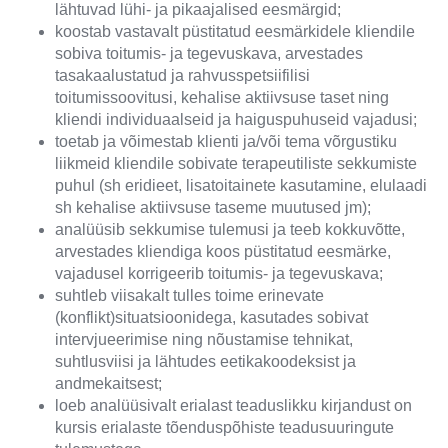
lähtuvad lühi- ja pikaajalised eesmärgid;
koostab vastavalt püstitatud eesmärkidele kliendile
sobiva toitumis- ja tegevuskava, arvestades
tasakaalustatud ja rahvusspetsiifilisi
toitumissoovitusi, kehalise aktiivsuse taset ning
kliendi individuaalseid ja haiguspuhuseid vajadusi;
toetab ja võimestab klienti ja/või tema võrgustiku
liikmeid kliendile sobivate terapeutiliste sekkumiste
puhul (sh eridieet, lisatoitainete kasutamine, elulaadi
sh kehalise aktiivsuse taseme muutused jm);
analüüsib sekkumise tulemusi ja teeb kokkuvõtte,
arvestades kliendiga koos püstitatud eesmärke,
vajadusel korrigeerib toitumis- ja tegevuskava;
suhtleb viisakalt tulles toime erinevate
(konflikt)situatsioonidega, kasutades sobivat
intervjueerimise ning nõustamise tehnikat,
suhtlusviisi ja lähtudes eetikakoodeksist ja
andmekaitsest;
loeb analüüsivalt erialast teaduslikku kirjandust on
kursis erialaste tõenduspõhiste teadusuuringute