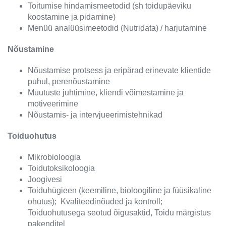
Toitumise hindamismeetodid (sh toidupäeviku
koostamine ja pidamine)
Menüü analüüsimeetodid (Nutridata) / harjutamine
Nõustamine
Nõustamise protsess ja eripärad erinevate klientide
puhul, perenõustamine
Muutuste juhtimine, kliendi võimestamine ja
motiveerimine
Nõustamis- ja intervjueerimistehnikad
Toiduohutus
Mikrobioloogia
Toidutoksikoloogia
Joogivesi
Toiduhügieen (keemiline, bioloogiline ja füüsikaline
ohutus); Kvaliteedinõuded ja kontroll;
Toiduohutusega seotud õigusaktid, Toidu märgistus
pakenditel