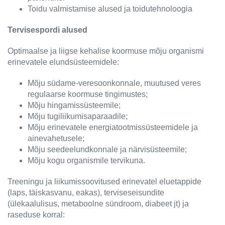
Toidu valmistamise alused ja toidutehnoloogia
Tervisespordi alused
Optimaalse ja liigse kehalise koormuse mõju organismi
erinevatele elundsüsteemidele:
Mõju südame-veresoonkonnale, muutused veres
regulaarse koormuse tingimustes;
Mõju hingamissüsteemile;
Mõju tugiliikumisaparaadile;
Mõju erinevatele energiatootmissüsteemidele ja
ainevahetusele;
Mõju seedeelundkonnale ja närvisüsteemile;
Mõju kogu organismile tervikuna.
Treeningu ja liikumissoovitused erinevatel eluetappide
(laps, täiskasvanu, eakas), terviseseisundite
(ülekaalulisus, metaboolne sündroom, diabeet jt) ja
raseduse korral: