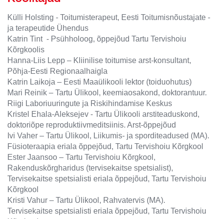
Külli Holsting - Toitumisterapeut, Eesti Toitumisnõustajate -
ja terapeutide Ühendus
Katrin Tint - Psühholoog, õppejõud Tartu Tervishoiu
Kõrgkoolis
Hanna-Liis Lepp – Kliinilise toitumise arst-konsultant,
Põhja-Eesti Regionaalhaigla
Katrin Laikoja – Eesti Maaülikooli lektor (toiduohutus)
Mari Reinik – Tartu Ülikool, keemiaosakond, doktorantuur.
Riigi Laboriuuringute ja Riskihindamise Keskus
Kristel Ehala-Aleksejev - Tartu Ülikooli arstiteaduskond,
doktoriõpe reproduktiivmeditsiinis. Arst-õppejõud
Ivi Vaher – Tartu Ülikool, Liikumis- ja sporditeadused (MA).
Füsioteraapia eriala õppejõud, Tartu Tervishoiu Kõrgkool
Ester Jaansoo – Tartu Tervishoiu Kõrgkool,
Rakenduskõrgharidus (tervisekaitse spetsialist),
Tervisekaitse spetsialisti eriala õppejõud, Tartu Tervishoiu
Kõrgkool
Kristi Vahur – Tartu Ülikool, Rahvatervis (MA).
Tervisekaitse spetsialisti eriala õppejõud, Tartu Tervishoiu