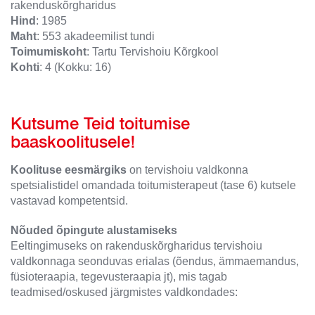
rakenduskõrgharidus
Hind
: 1985
Maht
: 553 akadeemilist tundi
Toimumiskoht
: Tartu Tervishoiu Kõrgkool
Kohti
: 4 (Kokku: 16)
Kutsume Teid toitumise
baaskoolitusele!
Koolituse eesmärgiks
on tervishoiu valdkonna
spetsialistidel omandada toitumisterapeut (tase 6) kutsele
vastavad kompetentsid.
Nõuded õpingute alustamiseks
Eeltingimuseks on rakenduskõrgharidus tervishoiu
valdkonnaga seonduvas erialas (õendus, ämmaemandus,
füsioteraapia, tegevusteraapia jt), mis tagab
teadmised/oskused järgmistes valdkondades: