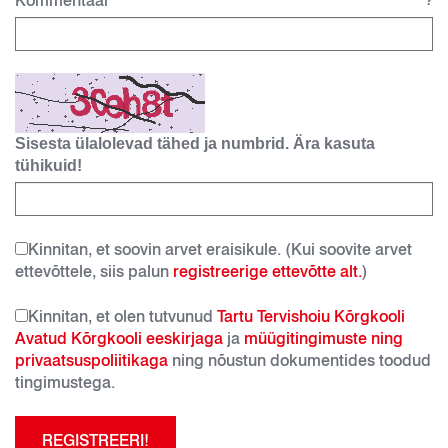
Kommentaar
?
Sisesta ülalolevad tähed ja numbrid. Ära kasuta
tühikuid!
Kinnitan, et soovin arvet eraisikule. (Kui soovite arvet
ettevõttele, siis palun
registreerige ettevõtte alt.
)
Kinnitan, et olen tutvunud
Tartu Tervishoiu Kõrgkooli
Avatud Kõrgkooli eeskirjaga
ja
müügitingimuste ning
privaatsuspoliitikaga
ning nõustun dokumentides toodud
tingimustega.