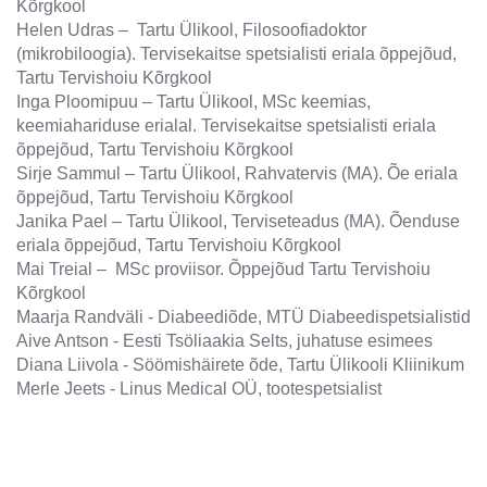
Kõrgkool
Helen Udras – Tartu Ülikool, Filosoofiadoktor
(mikrobiloogia). Tervisekaitse spetsialisti eriala õppejõud,
Tartu Tervishoiu Kõrgkool
Inga Ploomipuu – Tartu Ülikool, MSc keemias,
keemiahariduse erialal. Tervisekaitse spetsialisti eriala
õppejõud, Tartu Tervishoiu Kõrgkool
Sirje Sammul – Tartu Ülikool, Rahvatervis (MA). Õe eriala
õppejõud, Tartu Tervishoiu Kõrgkool
Janika Pael – Tartu Ülikool, Terviseteadus (MA). Õenduse
eriala õppejõud, Tartu Tervishoiu Kõrgkool
Mai Treial – MSc proviisor. Õppejõud Tartu Tervishoiu
Kõrgkool
Maarja Randväli - Diabeediõde, MTÜ Diabeedispetsialistid
Aive Antson - Eesti Tsöliaakia Selts, juhatuse esimees
Diana Liivola - Söömishäirete õde, Tartu Ülikooli Kliinikum
Merle Jeets - Linus Medical OÜ, tootespetsialist