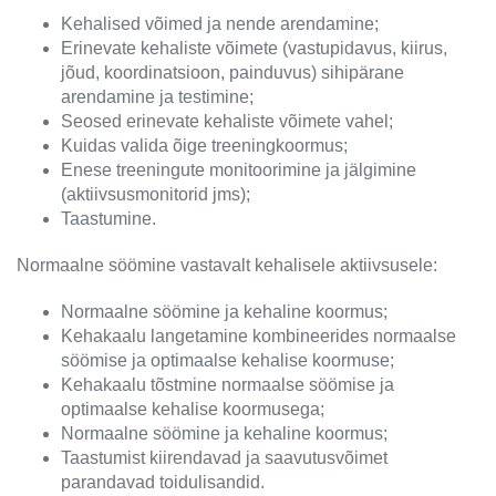
Kehalised võimed ja nende arendamine;
Erinevate kehaliste võimete (vastupidavus, kiirus,
jõud, koordinatsioon, painduvus) sihipärane
arendamine ja testimine;
Seosed erinevate kehaliste võimete vahel;
Kuidas valida õige treeningkoormus;
Enese treeningute monitoorimine ja jälgimine
(aktiivsusmonitorid jms);
Taastumine.
Normaalne söömine vastavalt kehalisele aktiivsusele:
Normaalne söömine ja kehaline koormus;
Kehakaalu langetamine kombineerides normaalse
söömise ja optimaalse kehalise koormuse;
Kehakaalu tõstmine normaalse söömise ja
optimaalse kehalise koormusega;
Normaalne söömine ja kehaline koormus;
Taastumist kiirendavad ja saavutusvõimet
parandavad toidulisandid.