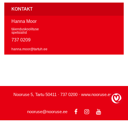
KONTAKT
Hanna Moor
täienduskoolituse
spetsialist
737 0209
hanna.moor@tartuh.ee
Nooruse 5, Tartu 50411 · 737 0200 · www.nooruse.ee ·
nooruse@nooruse.ee